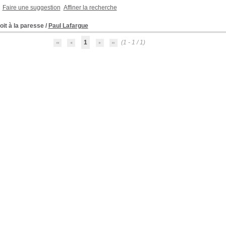
Faire une suggestion
Affiner la recherche
oit à la paresse
/
Paul Lafargue
1
(1 - 1 / 1)