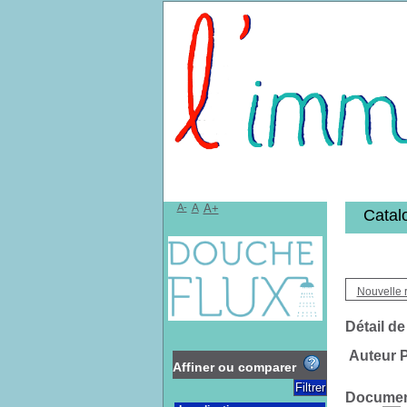
Bibliothèqu
A-
A
A+
Catal
Nouvelle 
Détail de
Auteur P
Affiner ou comparer
Document