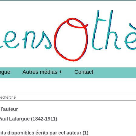
e DoucheFLUX Bibliotheek -->
ogue
Autres médias
Contact
recherche
 l'auteur
aul Lafargue (1842-1911)
s disponibles écrits par cet auteur (
1
)