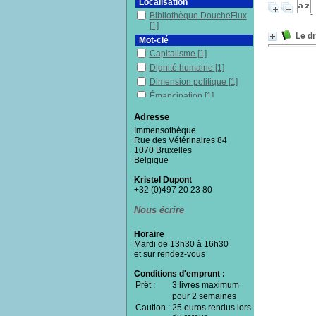
Localisation
Bibliothèque DoucheFlux
[1]
Le dr
Mot-clé
Capitalisme
[1]
Dignité humaine
[1]
Dimension politique
[1]
Émancipation
[1]
Fatigue
[1]
Adresse
Justice sociale
[1]
Immensothèque
Lutte de classes
[1]
Rue des Vétérinaires 84
1070 Bruxelles
Philosophie
[1]
Belgique
Précarité
[1]
Kristel Dupont
Souffrance au travail
[1]
+32 (0)497 20 23 80
Travail
[1]
Nous écrire
Section
Documentaires
[1]
Horaire
Mardi de 13h30 à 16h30
et sur rendez-vous
Conditions d'emprunt :
Prêt :
3 livres maximum
pour 2 semaines
Caution :
25 euros rendus lors