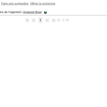
Faire une suggestion
Affiner la recherche
re de l'opprimé
/
Augusto Boal
1
(1 - 1 / 1)