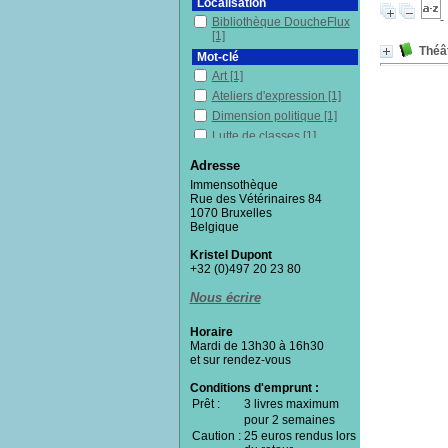
Localisation
Bibliothèque DoucheFlux
[1]
Théât
Mot-clé
Art
[1]
Ateliers d'expression
[1]
Dimension politique
[1]
Lutte de classes
[1]
Mots
[1]
Adresse
Mythologie
[1]
Immensothèque
Philosophie
[1]
Rue des Vétérinaires 84
1070 Bruxelles
Poésie
[1]
Belgique
Théâtre
[1]
Kristel Dupont
Section
+32 (0)497 20 23 80
Fictions
[1]
Nous écrire
Horaire
Mardi de 13h30 à 16h30
et sur rendez-vous
Conditions d'emprunt :
Prêt :
3 livres maximum
pour 2 semaines
Caution :
25 euros rendus lors