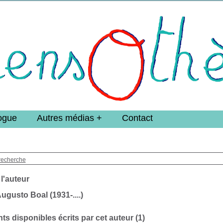
e DoucheFLUX Bibliotheek -->
ogue
Autres médias
Contact
recherche
 l'auteur
ugusto Boal (1931-....)
s disponibles écrits par cet auteur (
1
)