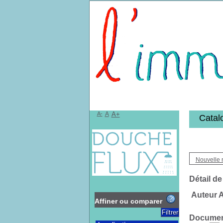
Bibliothèqu
A-
A
A+
Catal
Nouvelle 
Détail de
Auteur A
Affiner ou comparer
Document