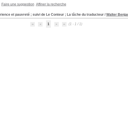
Faire une suggestion
Affiner la recherche
ience et pauvreté ; suivi de Le Conteur ; La tâche du traducteur
/
Walter Benja
1
(1 - 1 / 1)