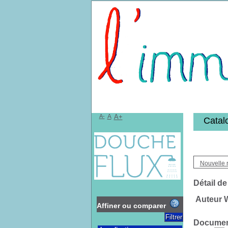
Bibliothèqu
A-
A
A+
Catal
Nouvelle 
Détail de
Auteur W
Affiner ou comparer
Document