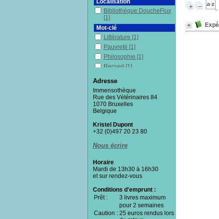
Localisation
Bibliothèque DoucheFlux
[1]
Expér
Mot-clé
Littérature
[1]
Pauvreté
[1]
Philosophie
[1]
Recueil
[1]
Section
Adresse
Fictions
[1]
Immensothèque
Rue des Vétérinaires 84
1070 Bruxelles
Belgique
Kristel Dupont
+32 (0)497 20 23 80
Nous écrire
Horaire
Mardi de 13h30 à 16h30
et sur rendez-vous
Conditions d'emprunt :
Prêt :
3 livres maximum
pour 2 semaines
Caution :
25 euros rendus lors