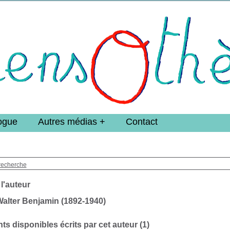
e DoucheFLUX Bibliotheek -->
ogue
Autres médias
Contact
recherche
 l'auteur
alter Benjamin (1892-1940)
s disponibles écrits par cet auteur (
1
)