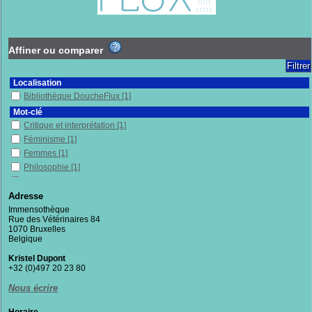
Affiner ou comparer
Localisation
Bibliothèque DoucheFlux
[1]
Mot-clé
Critique et interprétation
[1]
Féminisme
[1]
Femmes
[1]
Philosophie
[1]
Théorie du care
[1]
Adresse
Section
Immensothèque
Documentaires
[1]
Rue des Vétérinaires 84
1070 Bruxelles
Belgique
Kristel Dupont
+32 (0)497 20 23 80
Nous écrire