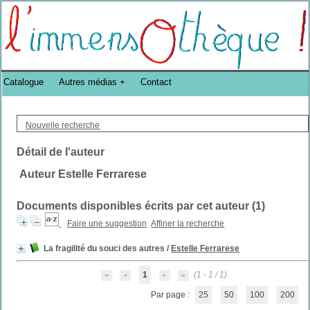
Bibliothèque DoucheFLUX Bibliotheek -->
Catalogue
Autres médias
Contact
Nouvelle recherche
Détail de l'auteur
Auteur Estelle Ferrarese
Documents disponibles écrits par cet auteur (
1
)
Faire une suggestion
Affiner la recherche
La fragilité du souci des autres
/
Estelle Ferrarese
1
(1 - 1 / 1)
Par page :
25
50
100
200