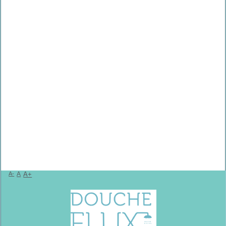
A-
A
A+