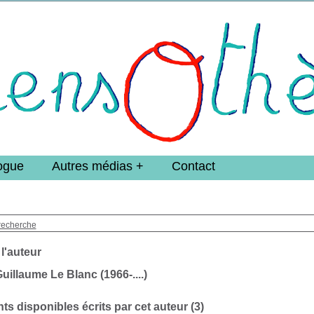
e DoucheFLUX Bibliotheek -->
ogue
Autres médias
Contact
recherche
 l'auteur
uillaume Le Blanc (1966-....)
s disponibles écrits par cet auteur (
3
)