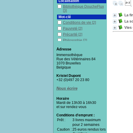
Localisation
Bibliothèque DoucheFlux
[3]
La fi
Mot-clé
La so
Conditions de vie
[2]
Vies 
Pauvreté
[2]
Précarité
[2]
Philosophie
[2]
Exclusion sociale
[2]
Adresse
Lutte contre la pauvreté
[1]
Immensothèque
Intégration sociale
[1]
Rue des Vétérinaires 84
1070 Bruxelles
Lutte de classes
[1]
Belgique
Marginaux
[1]
Kristel Dupont
Migration
[1]
+32 (0)497 20 23 80
Nécropolitique
[1]
Pays de l'Union
Nous écrire
européenne
[1]
Réfugiés
[1]
Horaire
Mardi de 13h30 à 16h30
Revenu minimum
et sur rendez-vous
d'insertion
[1]
Sans-chez-soi
[1]
Conditions d'emprunt :
Soins de santé
[1]
Prêt :
3 livres maximum
Solidarité
pour 2 semaines
[1]
Caution :
25 euros rendus lors
Vulnérabilité(s)
[1]