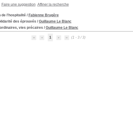
Faire une suggestion
Affiner la recherche
n de l'hospitalité
/
Fabienne Brugère
lidarité des éprouvés
/
Guillaume Le Blanc
ordinaires, vies précaires
/
Guillaume Le Blanc
1
(1 - 3 / 3)