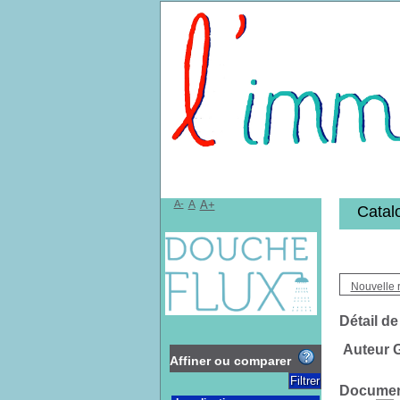
Bibliothèqu
A-
A
A+
Catal
Nouvelle 
Détail de
Auteur G
Affiner ou comparer
Document