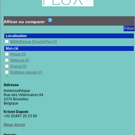
Affiner ou comparer
Localisation
Bibliothèque DoucheFlux
[3]
Mot-clé
Prison
[3]
Détenus
[2]
France
[2]
Politique pénale
[2]
Réinsertion
[2]
Bracelet électronique
[1]
Adresse
Droit pénal
[1]
Immensothèque
Rue des Vétérinaires 84
Justice
[1]
1070 Bruxelles
Peines (justice)
[1]
Belgique
Philosophie
[1]
Kristel Dupont
Radicalisme
[1]
+32 (0)497 20 23 80
Section
Nous écrire
Documentaires
[3]