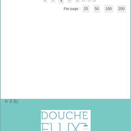
1
(1 - 3 / 3)
Par page :
25
50
100
200
A-
A
A+