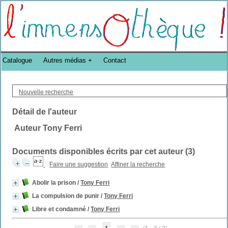
Bibliothèque DoucheFLUX Bibliotheek -->
Catalogue
Autres médias
Contact
Nouvelle recherche
Détail de l'auteur
Auteur Tony Ferri
Documents disponibles écrits par cet auteur (
3
)
Faire une suggestion
Affiner la recherche
Abolir la prison
/
Tony Ferri
La compulsion de punir
/
Tony Ferri
Libre et condamné
/
Tony Ferri