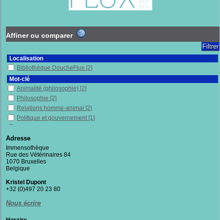
Affiner ou comparer
Localisation
Bibliothèque DoucheFlux
[2]
Mot-clé
Animalité (philosophie)
[2]
Philosophie
[2]
Relations homme-animal
[2]
Politique et gouvernement
[1]
Sciences sociales
[1]
Adresse
Section
Immensothèque
Documentaires
[2]
Rue des Vétérinaires 84
1070 Bruxelles
Belgique
Kristel Dupont
+32 (0)497 20 23 80
Nous écrire