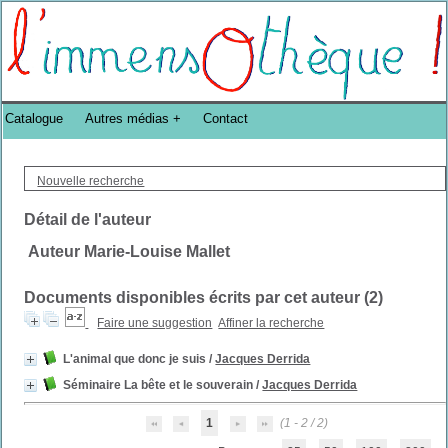
Bibliothèque DoucheFLUX Bibliotheek -->
Catalogue
Autres médias
Contact
Nouvelle recherche
Détail de l'auteur
Auteur Marie-Louise Mallet
Documents disponibles écrits par cet auteur (
2
)
Faire une suggestion
Affiner la recherche
L'animal que donc je suis
/
Jacques Derrida
Séminaire La bête et le souverain
/
Jacques Derrida
1
(1 - 2 / 2)