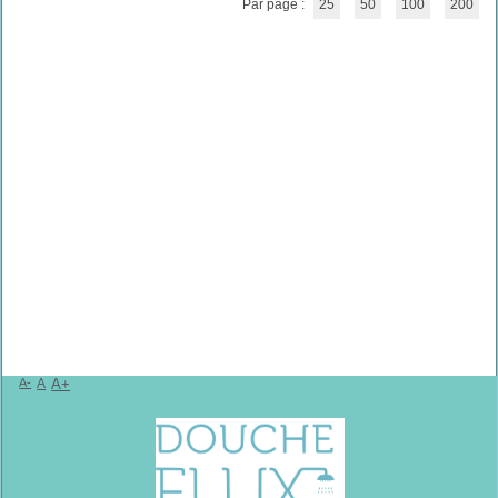
Par page :
25
50
100
200
A-
A
A+