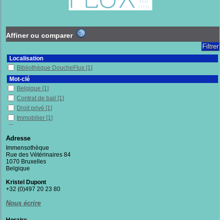
Affiner ou comparer
Localisation
Bibliothèque DoucheFlux
[1]
Mot-clé
Belgique
[1]
Contrat de bail
[1]
Droit privé
[1]
Immobilier
[1]
Logement
[1]
Adresse
Section
Immensothèque
Documentaires
[1]
Rue des Vétérinaires 84
1070 Bruxelles
Belgique
Kristel Dupont
+32 (0)497 20 23 80
Nous écrire