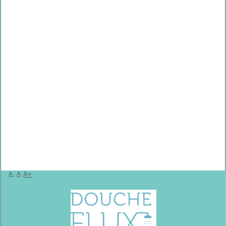
A-
A
A+