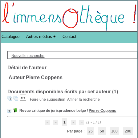
Bibliothèque DoucheFLUX Bibliotheek -->
Catalogue
Autres médias
Contact
Nouvelle recherche
Détail de l'auteur
Auteur Pierre Coppens
Documents disponibles écrits par cet auteur (
1
)
Faire une suggestion
Affiner la recherche
Revue critique de jurisprudence belge
/
Pierre Coppens
1
(1 - 1 / 1)
Par page :
25
50
100
200