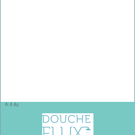
A-
A
A+