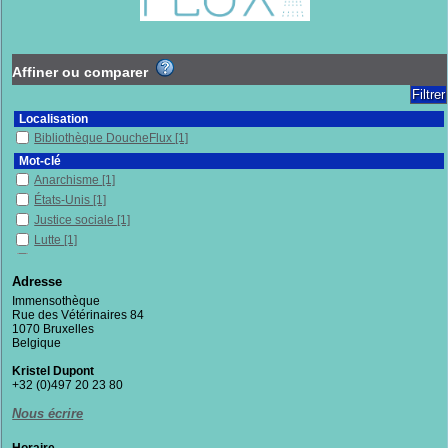
Affiner ou comparer
Localisation
Bibliothèque DoucheFlux
[1]
Mot-clé
Anarchisme
[1]
États-Unis
[1]
Justice sociale
[1]
Lutte
[1]
Militantisme
[1]
Mouvements sociaux
[1]
Adresse
Philosophie
[1]
Immensothèque
Rue des Vétérinaires 84
Section
1070 Bruxelles
Documentaires
[1]
Belgique
Kristel Dupont
+32 (0)497 20 23 80
Nous écrire