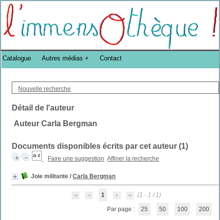
Bibliothèque DoucheFLUX Bibliotheek -->
Catalogue
Autres médias
Contact
Nouvelle recherche
Détail de l'auteur
Auteur Carla Bergman
Documents disponibles écrits par cet auteur (
1
)
Faire une suggestion
Affiner la recherche
Joie militante
/
Carla Bergman
1
(1 - 1 / 1)
Par page :
25
50
100
200