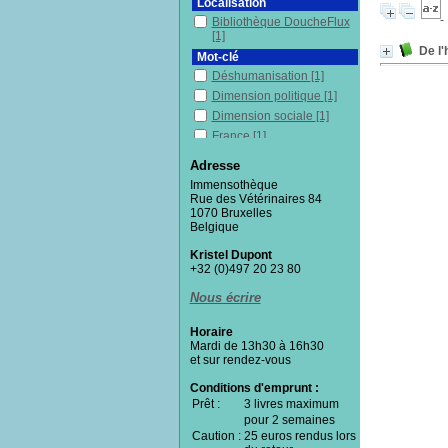
Localisation
Bibliothèque DoucheFlux
[1]
De l'
Mot-clé
Déshumanisation
[1]
Dimension politique
[1]
Dimension sociale
[1]
France
[1]
Minorités
[1]
Adresse
Philosophie
[1]
Immensothèque
Respect
[1]
Rue des Vétérinaires 84
1070 Bruxelles
Section
Belgique
Documentaires
[1]
Kristel Dupont
+32 (0)497 20 23 80
Nous écrire
Horaire
Mardi de 13h30 à 16h30
et sur rendez-vous
Conditions d'emprunt :
Prêt :
3 livres maximum
pour 2 semaines
Caution :
25 euros rendus lors