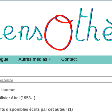
e DoucheFLUX Bibliotheek -->
ogue
Autres médias
Contact
recherche
 l'auteur
ivier Abel (1953-..)
s disponibles écrits par cet auteur (
1
)