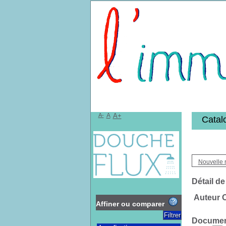
Bibliothèqu
A-
A
A+
Catal
Nouvelle 
Détail de
Auteur Ol
Affiner ou comparer
Document