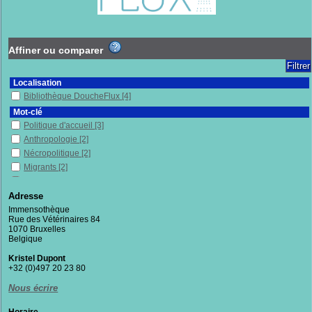
Affiner ou comparer
Localisation
Bibliothèque DoucheFlux
[4]
Mot-clé
Politique d'accueil
[3]
Anthropologie
[2]
Nécropolitique
[2]
Migrants
[2]
Exclusion sociale
[2]
Émigration et immigration
[2]
Adresse
Droit d'asile
[2]
Immensothèque
Rue des Vétérinaires 84
Réfugiés
[2]
1070 Bruxelles
Sans-papiers
[2]
Belgique
Racisme
[1]
Kristel Dupont
Préjugés
[1]
+32 (0)497 20 23 80
Sciences humaines et sociales
[1]
Nous écrire
Politique publique
[1]
Politique et morale
[1]