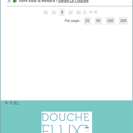
Vivre sous la menace
/
Stefan Le Courant
1
(1 - 4 / 4)
Par page :
25
50
100
200
A-
A
A+