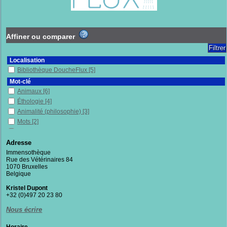
Affiner ou comparer
Localisation
Bibliothèque DoucheFlux
[5]
Mot-clé
Animaux
[6]
Éthologie
[4]
Animalité (philosophie)
[3]
Mots
[2]
Philosophie
[2]
Relations homme-animal
[2]
Adresse
Sciences humaines et sociales
[2]
Immensothèque
Rue des Vétérinaires 84
Anthropocentrisme
[1]
1070 Bruxelles
Belgique
[1]
Belgique
Biologie
[1]
Kristel Dupont
Domination
[1]
+32 (0)497 20 23 80
Enquête
[1]
Nous écrire
Entretiens
[1]
Habitat
[1]