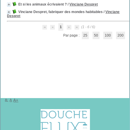
Et si les animaux écrivaient ?
/
Vinciane Despret
Vinciane Despret, fabriquer des mondes habitables
/
Vinciane
Despret
1
(1 - 6 / 6)
Par page :
25
50
100
200
A-
A
A+