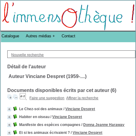
Bibliothèque DoucheFLUX Bibliotheek -->
Catalogue
Autres médias
Contact
Nouvelle recherche
Détail de l'auteur
Auteur Vinciane Despret (1959-....)
Documents disponibles écrits par cet auteur (
6
)
Faire une suggestion
Affiner la recherche
Le Chez-soi des animaux
/
Vinciane Despret
Habiter en oiseau
/
Vinciane Despret
Manifeste des espèces compagnes
/
Donna Jeanne Haraway
Et si les animaux écrivaient ?
/
Vinciane Despret