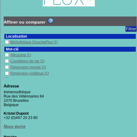
Affiner ou comparer
Localisation
Bibliothèque DoucheFlux
[1]
Mot-clé
Altruisme
[1]
Conditions de vie
[1]
Dimension morale
[1]
Dimension politique
[1]
Philosophie
[1]
Soins de santé
[1]
Adresse
Solidarité
[1]
Immensothèque
Rue des Vétérinaires 84
Théorie du care
[1]
1070 Bruxelles
Vulnérabilité(s)
[1]
Belgique
Section
Kristel Dupont
Documentaires
[1]
+32 (0)497 20 23 80
Nous écrire