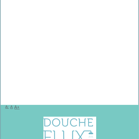
A-
A
A+