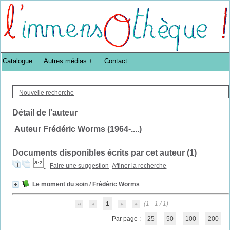
Bibliothèque DoucheFLUX Bibliotheek -->
Catalogue
Autres médias
Contact
Nouvelle recherche
Détail de l'auteur
Auteur Frédéric Worms (1964-....)
Documents disponibles écrits par cet auteur (
1
)
Faire une suggestion
Affiner la recherche
Le moment du soin
/
Frédéric Worms
1
(1 - 1 / 1)
Par page :
25
50
100
200