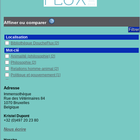
Affiner ou comparer
Localisation
Bibliothèque DoucheFlux
[2]
Mot-clé
Animalité (philosophie)
[2]
Philosophie
[2]
Relations homme-animal
[2]
Politique et gouvernement
[1]
Sciences sociales
[1]
Adresse
Section
Immensothèque
Documentaires
[2]
Rue des Vétérinaires 84
1070 Bruxelles
Belgique
Kristel Dupont
+32 (0)497 20 23 80
Nous écrire