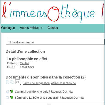
Bibliothèque DoucheFLUX Bibliotheek -->
Catalogue
Autres médias
Contact
Nouvelle recherche
Détail d'une collection
La philosophie en effet
Editeur :
Galilée
ISSN :
pas d'ISSN
Documents disponibles dans la collection (
2
)
Faire une suggestion
Affiner la recherche
L'animal que donc je suis
/
Jacques Derrida
Séminaire La bête et le souverain
/
Jacques Derrida