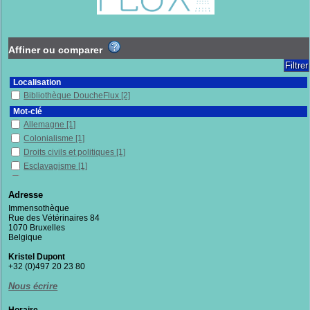
Affiner ou comparer
Localisation
Bibliothèque DoucheFlux
[2]
Mot-clé
Allemagne
[1]
Colonialisme
[1]
Droits civils et politiques
[1]
Esclavagisme
[1]
Féminisme
[1]
Forces de l'ordre
[1]
Adresse
Minorités
[1]
Immensothèque
Rue des Vétérinaires 84
Misanthropie
[1]
1070 Bruxelles
Philosophie
[1]
Belgique
Racisme
[1]
Kristel Dupont
Résistance politique
[1]
+32 (0)497 20 23 80
Sexisme
[1]
Nous écrire
Transphobie
[1]
Section