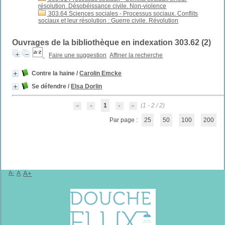
résolution. Désobéissance civile. Non-violence
303.64 Sciences sociales - Processus sociaux. Conflits
sociaux et leur résolution : Guerre civile. Révolution
Ouvrages de la bibliothèque en indexation 303.62 (
2
)
Faire une suggestion
Affiner la recherche
Contre la haine
/
Carolin Emcke
Se défendre
/
Elsa Dorlin
1
(1 - 2 / 2)
Par page :
25
50
100
200
A-
A
A+