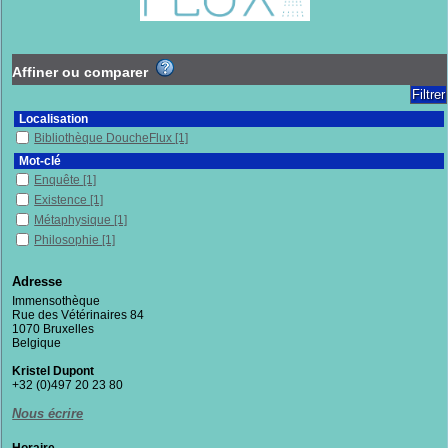
Affiner ou comparer
Localisation
Bibliothèque DoucheFlux
[1]
Mot-clé
Enquête
[1]
Existence
[1]
Métaphysique
[1]
Philosophie
[1]
Section
Adresse
Documentaires
[1]
Immensothèque
Rue des Vétérinaires 84
1070 Bruxelles
Belgique
Kristel Dupont
+32 (0)497 20 23 80
Nous écrire