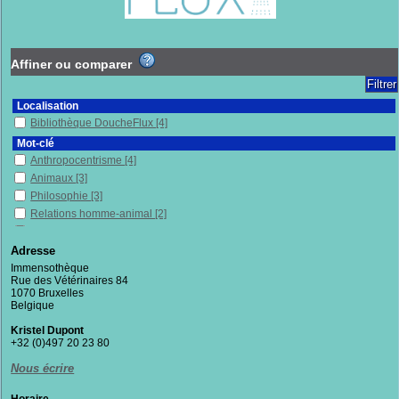
Affiner ou comparer
Localisation
Bibliothèque DoucheFlux
[4]
Mot-clé
Anthropocentrisme
[4]
Animaux
[3]
Philosophie
[3]
Relations homme-animal
[2]
Biologie
[2]
Collapsologie
[2]
Adresse
Histoire naturelle
[2]
Immensothèque
Rue des Vétérinaires 84
Écologie
[2]
1070 Bruxelles
Éthologie
[2]
Belgique
Domination
[1]
Kristel Dupont
Sciences humaines
[1]
+32 (0)497 20 23 80
Respect
[1]
Nous écrire
Histoire
[1]
Enquête
[1]