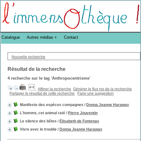
Bibliothèque DoucheFLUX Bibliotheek -->
Catalogue
Autres médias
Contact
Nouvelle recherche
Résultat de la recherche
4
recherche sur le tag
'Anthropocentrisme'
Affiner la recherche
Générer le flux rss de la recherche
Partager le résultat de cette recherche
Faire une suggestion
Manifeste des espèces compagnes
/
Donna Jeanne Haraway
L'homme, cet animal raté
/
Pierre Jouventin
Le silence des bêtes
/
Élisabeth de Fontenay
Vivre avec le trouble
/
Donna Jeanne Haraway