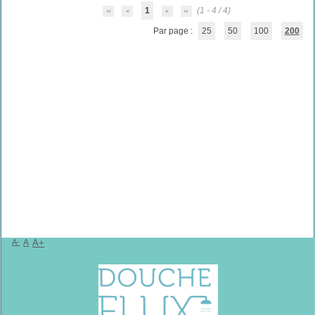
1
(1 - 4 / 4)
Par page :
25
50
100
200
A-
A
A+