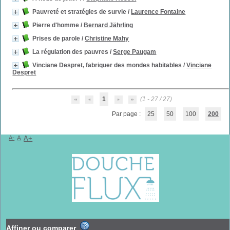
Pauvreté et stratégies de survie
/
Laurence Fontaine
Pierre d'homme
/
Bernard Jährling
Prises de parole
/
Christine Mahy
La régulation des pauvres
/
Serge Paugam
Vinciane Despret, fabriquer des mondes habitables
/
Vinciane
Despret
1
(1 - 27 / 27)
Par page :
25
50
100
200
A-
A
A+
Affiner ou comparer