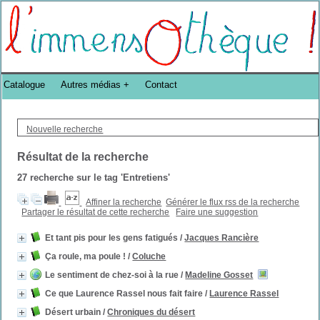
Bibliothèque DoucheFLUX Bibliotheek -->
Catalogue
Autres médias
Contact
Nouvelle recherche
Résultat de la recherche
27
recherche sur le tag
'Entretiens'
Affiner la recherche
Générer le flux rss de la recherche
Partager le résultat de cette recherche
Faire une suggestion
Et tant pis pour les gens fatigués
/
Jacques Rancière
Ça roule, ma poule !
/
Coluche
Le sentiment de chez-soi à la rue
/
Madeline Gosset
Ce que Laurence Rassel nous fait faire
/
Laurence Rassel
Désert urbain
/
Chroniques du désert