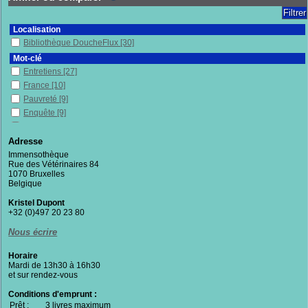
Localisation
Bibliothèque DoucheFlux
[30]
Mot-clé
Entretiens
[27]
France
[10]
Pauvreté
[9]
Enquête
[9]
Politique publique
[7]
Citoyenneté
[6]
Adresse
Immenses
[5]
Immensothèque
Rue des Vétérinaires 84
Conditions de vie
[5]
1070 Bruxelles
Philosophie
[5]
Belgique
Lutte
[5]
Kristel Dupont
Belgique
[5]
+32 (0)497 20 23 80
Témoignage
[5]
Nous écrire
Vulnérabilité(s)
[5]
Logement
[5]
Horaire
Mots
[4]
Mardi de 13h30 à 16h30
et sur rendez-vous
Sans-chez-soi
[4]
Solidarité
[4]
Conditions d'emprunt :
Prêt :
Lutte contre la pauvreté
3 livres maximum
[4]