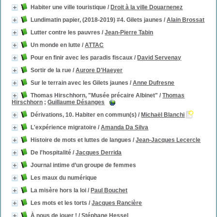
Habiter une ville touristique
/
Droit à la ville Douarnenez
Lundimatin papier, (2018-2019) #4. Gilets jaunes
/
Alain Brossat
Lutter contre les pauvres
/
Jean-Pierre Tabin
Un monde en lutte
/
ATTAC
Pour en finir avec les paradis fiscaux
/
David Servenay
Sortir de la rue
/
Aurore D'Haeyer
Sur le terrain avec les Gilets jaunes
/
Anne Dufresne
Thomas Hirschhorn, "Musée précaire Albinet"
/
Thomas
Hirschhorn
;
Guillaume Désanges
Dérivations, 10. Habiter en commun(s)
/
Michaël Blanchi
L'expérience migratoire
/
Amanda Da Silva
Histoire de mots et luttes de langues
/
Jean-Jacques Lecercle
De l'hospitalité
/
Jacques Derrida
Journal intime d’un groupe de femmes
Les maux du numérique
La misère hors la loi
/
Paul Bouchet
Les mots et les torts
/
Jacques Rancière
À nous de jouer !
/
Stéphane Hessel