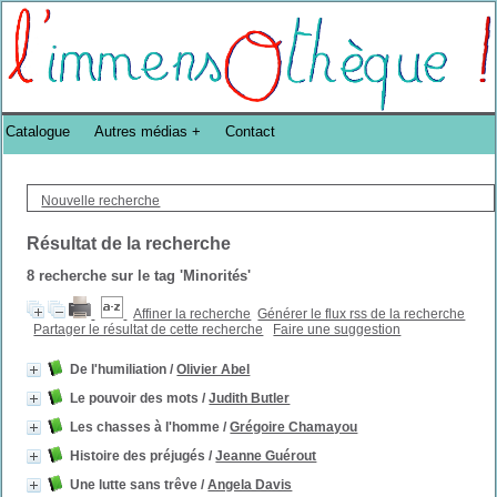
Bibliothèque DoucheFLUX Bibliotheek -->
Catalogue
Autres médias
Contact
Nouvelle recherche
Résultat de la recherche
8
recherche sur le tag
'Minorités'
Affiner la recherche
Générer le flux rss de la recherche
Partager le résultat de cette recherche
Faire une suggestion
De l'humiliation
/
Olivier Abel
Le pouvoir des mots
/
Judith Butler
Les chasses à l'homme
/
Grégoire Chamayou
Histoire des préjugés
/
Jeanne Guérout
Une lutte sans trêve
/
Angela Davis