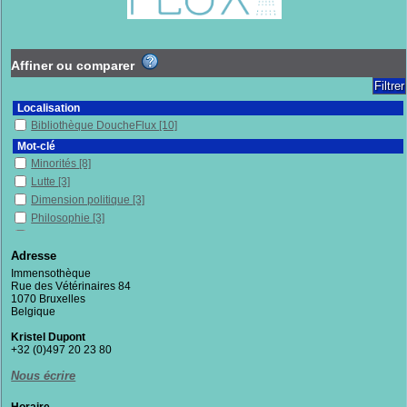
Affiner ou comparer
Localisation
Bibliothèque DoucheFlux
[10]
Mot-clé
Minorités
[8]
Lutte
[3]
Dimension politique
[3]
Philosophie
[3]
Préjugés
[2]
LGBT
[2]
Adresse
Individu et société
[2]
Immensothèque
Rue des Vétérinaires 84
Militantisme
[2]
1070 Bruxelles
Forces de l'ordre
[2]
Belgique
Féminisme
[2]
Kristel Dupont
Exclusion sociale
[2]
+32 (0)497 20 23 80
Mots
[2]
Nous écrire
Résistance politique
[2]
Respect
[2]