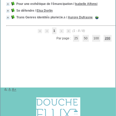
Pour une esthétique de l'émancipation
/
Isabelle Alfonsi
Se défendre
/
Elsa Dorlin
Trans Genres identités pluriel.le.s
/
Aurore Dufrasne
1
(1 - 8 / 8)
Par page :
25
50
100
200
A-
A
A+