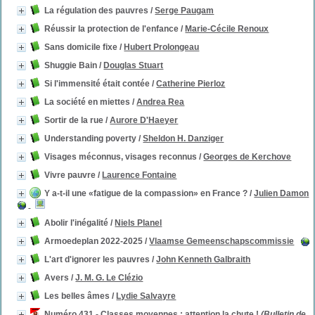
La régulation des pauvres
/
Serge Paugam
Réussir la protection de l'enfance
/
Marie-Cécile Renoux
Sans domicile fixe
/
Hubert Prolongeau
Shuggie Bain
/
Douglas Stuart
Si l'immensité était contée
/
Catherine Pierloz
La société en miettes
/
Andrea Rea
Sortir de la rue
/
Aurore D'Haeyer
Understanding poverty
/
Sheldon H. Danziger
Visages méconnus, visages reconnus
/
Georges de Kerchove
Vivre pauvre
/
Laurence Fontaine
Y a-t-il une «fatigue de la compassion» en France ?
/
Julien Damon
Abolir l'inégalité
/
Niels Planel
Armoedeplan 2022-2025
/
Vlaamse Gemeenschapscommissie
L'art d'ignorer les pauvres
/
John Kenneth Galbraith
Avers
/
J. M. G. Le Clézio
Les belles âmes
/
Lydie Salvayre
Numéro 431 - Classes moyennes : attention la chute !
(Bulletin de