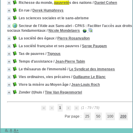
Richesse du monde,
pauvreté
s des nations
/
Daniel Cohen
En rue
/
Derek Humphreys
Les sciences sociales et le sans-abrisme
Secteur de l'Aide aux Sans-abri - CPAS : Faciliter l'accès aux droits
sociaux fondamentaux
/
Nicole Mondelaers
La société des égaux
/
Pierre Rosanvallon
La société française et ses pauvres
/
Serge Paugam
Tas de pauvres
/
Tignous
Temps d'assistance
/
Jean-Pierre Tabin
Le thésaurus de l'immensité
/
Le Syndicat des immenses
Vies ordinaires, vies précaires
/
Guillaume Le Blanc
Vivre la misère au Moyen âge
/
Jean-Louis Roch
Zonder (t)huis
/
Tine Van Regenmortel
1
(1 - 79 / 79)
Par page :
25
50
100
200
A-
A
A+