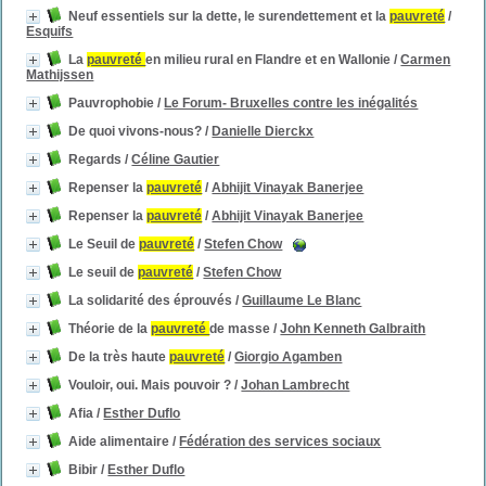
Neuf essentiels sur la dette, le surendettement et la
pauvreté
/
Esquifs
La
pauvreté
en milieu rural en Flandre et en Wallonie
/
Carmen
Mathijssen
Pauvrophobie
/
Le Forum- Bruxelles contre les inégalités
De quoi vivons-nous?
/
Danielle Dierckx
Regards
/
Céline Gautier
Repenser la
pauvreté
/
Abhijit Vinayak Banerjee
Repenser la
pauvreté
/
Abhijit Vinayak Banerjee
Le Seuil de
pauvreté
/
Stefen Chow
Le seuil de
pauvreté
/
Stefen Chow
La solidarité des éprouvés
/
Guillaume Le Blanc
Théorie de la
pauvreté
de masse
/
John Kenneth Galbraith
De la très haute
pauvreté
/
Giorgio Agamben
Vouloir, oui. Mais pouvoir ?
/
Johan Lambrecht
Afia
/
Esther Duflo
Aide alimentaire
/
Fédération des services sociaux
Bibir
/
Esther Duflo