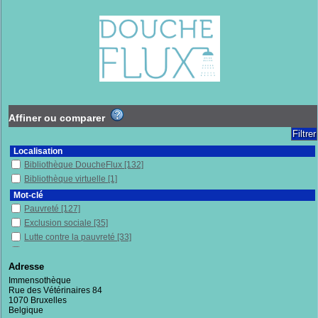
Affiner ou comparer
Localisation
Bibliothèque DoucheFlux
[132]
Bibliothèque virtuelle
[1]
Mot-clé
Pauvreté
[127]
Exclusion sociale
[35]
Lutte contre la pauvreté
[33]
Politique publique
[32]
Sans-chez-soi
[25]
Adresse
Inégalités sociales
[24]
Immensothèque
Rue des Vétérinaires 84
France
[24]
1070 Bruxelles
Immenses
[21]
Belgique