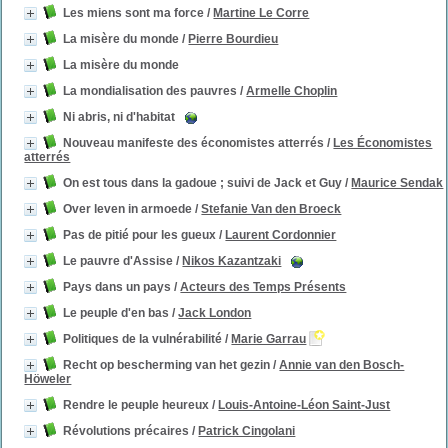
Les miens sont ma force
/
Martine Le Corre
La misère du monde
/
Pierre Bourdieu
La misère du monde
La mondialisation des pauvres
/
Armelle Choplin
Ni abris, ni d'habitat
Nouveau manifeste des économistes atterrés
/
Les Économistes
atterrés
On est tous dans la gadoue ; suivi de Jack et Guy
/
Maurice Sendak
Over leven in armoede
/
Stefanie Van den Broeck
Pas de pitié pour les gueux
/
Laurent Cordonnier
Le pauvre d'Assise
/
Nikos Kazantzaki
Pays dans un pays
/
Acteurs des Temps Présents
Le peuple d'en bas
/
Jack London
Politiques de la vulnérabilité
/
Marie Garrau
Recht op bescherming van het gezin
/
Annie van den Bosch-
Höweler
Rendre le peuple heureux
/
Louis-Antoine-Léon Saint-Just
Révolutions précaires
/
Patrick Cingolani