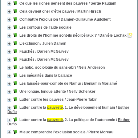
Ce que les riches pensent des pauvres
/
Serge Paugam
Cela devient cher d'être pauvre
/
Martin Hirsch
Combattre l'exclusion
/
Damien-Guillaume Audollent
Les contours de l'aide sociale
Les droits de l'homme sont-ils néolibéraux ?
/
Danièle Lochak
L'exclusion
/
Julien Damon
Fauchés
/
Darren McGarvey
Fauchés
/
Darren McGarvey
Le hobo, sociologie du sans-abri
/
Nels Anderson
Les inégalités dans la balance
Les laissés-pour-compte de Namur
/
Benjamin Moriamé
Une longue, longue attente
/
Nelly Schenker
Lutter contre les pauvres
/
Jean-Pierre Tabin
Lutter contre la
pauvreté
, 1. Le développement humain
/
Esther
Duflo
Lutter contre la
pauvreté
, 2. La politique de l'autonomie
/
Esther
Duflo
Mieux comprendre l'exclusion sociale
/
Pierre Moreau