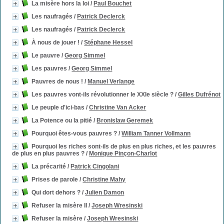
La misère hors la loi
/
Paul Bouchet
Les naufragés
/
Patrick Declerck
Les naufragés
/
Patrick Declerck
À nous de jouer !
/
Stéphane Hessel
Le pauvre
/
Georg Simmel
Les pauvres
/
Georg Simmel
Pauvres de nous !
/
Manuel Verlange
Les pauvres vont-ils révolutionner le XXIe siècle ?
/
Gilles Dufrénot
Le peuple d'ici-bas
/
Christine Van Acker
La Potence ou la pitié
/
Bronislaw Geremek
Pourquoi êtes-vous pauvres ?
/
William Tanner Vollmann
Pourquoi les riches sont-ils de plus en plus riches, et les pauvres
de plus en plus pauvres ?
/
Monique Pinçon-Charlot
La précarité
/
Patrick Cingolani
Prises de parole
/
Christine Mahy
Qui dort dehors ?
/
Julien Damon
Refuser la misère II
/
Joseph Wresinski
Refuser la misère
/
Joseph Wresinski