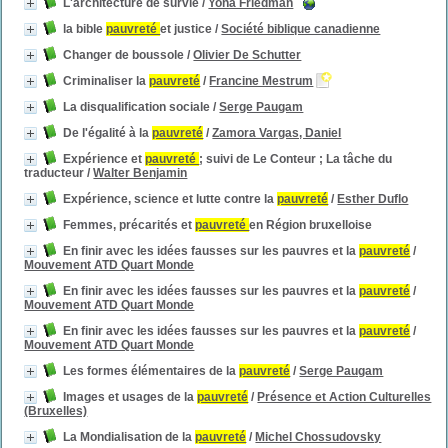
L'architecture de survie
/
Yona Friedman
la bible
pauvreté
et justice
/
Société biblique canadienne
Changer de boussole
/
Olivier De Schutter
Criminaliser la
pauvreté
/
Francine Mestrum
La disqualification sociale
/
Serge Paugam
De l'égalité à la
pauvreté
/
Zamora Vargas, Daniel
Expérience et
pauvreté
; suivi de Le Conteur ; La tâche du
traducteur
/
Walter Benjamin
Expérience, science et lutte contre la
pauvreté
/
Esther Duflo
Femmes, précarités et
pauvreté
en Région bruxelloise
En finir avec les idées fausses sur les pauvres et la
pauvreté
/
Mouvement ATD Quart Monde
En finir avec les idées fausses sur les pauvres et la
pauvreté
/
Mouvement ATD Quart Monde
En finir avec les idées fausses sur les pauvres et la
pauvreté
/
Mouvement ATD Quart Monde
Les formes élémentaires de la
pauvreté
/
Serge Paugam
Images et usages de la
pauvreté
/
Présence et Action Culturelles
(Bruxelles)
La Mondialisation de la
pauvreté
/
Michel Chossudovsky