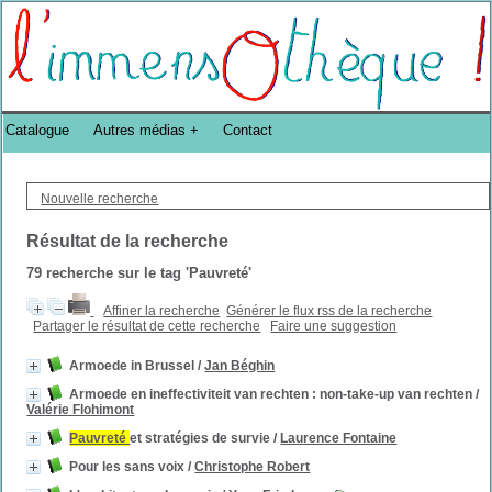
Bibliothèque DoucheFLUX Bibliotheek -->
Catalogue
Autres médias
Contact
Nouvelle recherche
Résultat de la recherche
79
recherche sur le tag
'Pauvreté'
Affiner la recherche
Générer le flux rss de la recherche
Partager le résultat de cette recherche
Faire une suggestion
Armoede in Brussel
/
Jan Béghin
Armoede en ineffectiviteit van rechten : non-take-up van rechten
/
Valérie Flohimont
Pauvreté
et stratégies de survie
/
Laurence Fontaine
Pour les sans voix
/
Christophe Robert