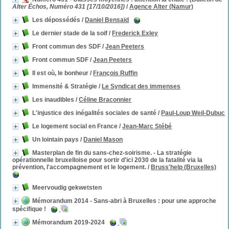
Alter Échos, Numéro 431 [17/10/2016])
/
Agence Alter (Namur)
Les dépossédés
/
Daniel Bensaïd
Le dernier stade de la soif
/
Frederick Exley
Front commun des SDF
/
Jean Peeters
Front commun SDF
/
Jean Peeters
Il est où, le bonheur
/
François Ruffin
Immensité & Stratégie
/
Le Syndicat des immenses
Les inaudibles
/
Céline Braconnier
L'injustice des inégalités sociales de santé
/
Paul-Loup Weil-Dubuc
Le logement social en France
/
Jean-Marc Stébé
Un lointain pays
/
Daniel Mason
Masterplan de fin du sans-chez-soirisme. - La stratégie
opérationnelle bruxelloise pour sortir d'ici 2030 de la fatalité via la
prévention, l'accompagnement et le logement.
/
Bruss'help (Bruxelles)
Meervoudig gekwetsten
Mémorandum 2014 - Sans-abri à Bruxelles : pour une approche
spécifique !
Mémorandum 2019-2024