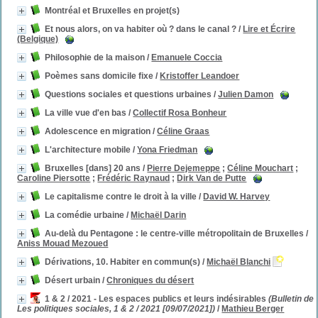
Montréal et Bruxelles en projet(s)
Et nous alors, on va habiter où ? dans le canal ?
/
Lire et Écrire
(Belgique)
Philosophie de la maison
/
Emanuele Coccia
Poèmes sans domicile fixe
/
Kristoffer Leandoer
Questions sociales et questions urbaines
/
Julien Damon
La ville vue d'en bas
/
Collectif Rosa Bonheur
Adolescence en migration
/
Céline Graas
L'architecture mobile
/
Yona Friedman
Bruxelles [dans] 20 ans
/
Pierre Dejemeppe
;
Céline Mouchart
;
Caroline Piersotte
;
Frédéric Raynaud
;
Dirk Van de Putte
Le capitalisme contre le droit à la ville
/
David W. Harvey
La comédie urbaine
/
Michaël Darin
Au-delà du Pentagone : le centre-ville métropolitain de Bruxelles
/
Aniss Mouad Mezoued
Dérivations, 10. Habiter en commun(s)
/
Michaël Blanchi
Désert urbain
/
Chroniques du désert
1 & 2 / 2021 - Les espaces publics et leurs indésirables
(Bulletin de
Les politiques sociales, 1 & 2 / 2021 [09/07/2021])
/
Mathieu Berger