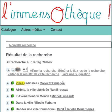
Bibliothèque DoucheFLUX Bibliotheek -->
Catalogue
Autres médias
Contact
Nouvelle recherche
Résultat de la recherche
30
recherche sur le tag
'Villes'
Affiner la recherche
Générer le flux rss de la recherche
Partager le résultat de cette recherche
Faire une suggestion
Villes
radicales
/
Collectif Engagée
Airbnb, la ville ubérisée
/
Ian Brossat
L'Avènement du Monde
/
Michel Lussault
Dans la ville
/
Élodie Fiabane
Habiter une ville touristique
/
Droit à la ville Douarnenez