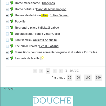
Home street home
/
Diogènes
Homo detritus
/
Baptiste Monsaingeon
Un monde de bidon
villes
/
Julien Damon
Popville
Reprendre place
/
Mickaël Labbé
Du taudis au Airbnb
/
Victor Collet
Tenir la ville
/
Collectif Asphalte
The public realm
/
Lyn H. Lofland
Transitions pour une alimentation juste et durable à Bruxelles
Les voix de la ville
1
(1 - 30 / 30)
Par page :
25
50
100
200
A-
A
A+