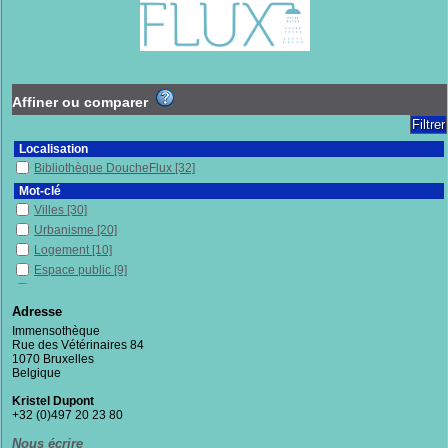
Affiner ou comparer
Localisation
Bibliothèque DoucheFlux
[32]
Mot-clé
Villes
[30]
Urbanisme
[20]
Logement
[10]
Espace public
[9]
Dimension sociale
[8]
Politique publique
[7]
Adresse
Résistance politique
[7]
Immensothèque
Rue des Vétérinaires 84
Lutte
[7]
1070 Bruxelles
Bruxelles (Belgique)
[6]
Belgique
Capitalisme
[6]
Kristel Dupont
Architecture
[5]
+32 (0)497 20 23 80
Sans-chez-soi
[5]
Nous écrire