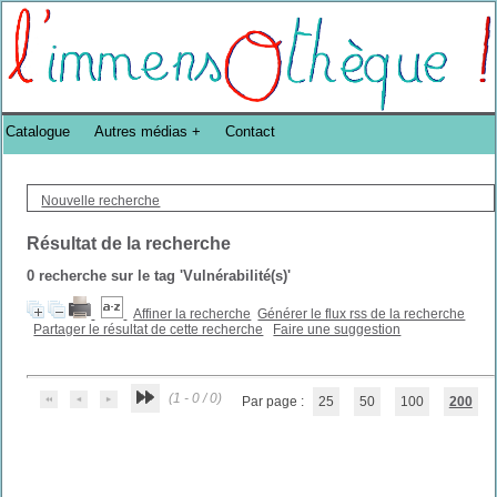
Bibliothèque DoucheFLUX Bibliotheek -->
Catalogue
Autres médias
Contact
Nouvelle recherche
Résultat de la recherche
0
recherche sur le tag
'Vulnérabilité(s)'
Affiner la recherche
Générer le flux rss de la recherche
Partager le résultat de cette recherche
Faire une suggestion
(1 - 0 / 0)
Par page :
25
50
100
200