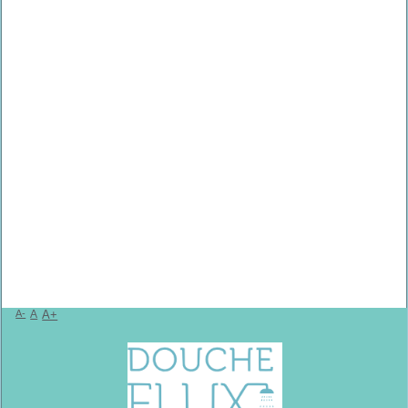
A-
A
A+