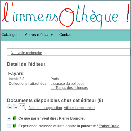
Bibliothèque DoucheFLUX Bibliotheek -->
Catalogue
Autres médias
Contact
Nouvelle recherche
Détail de l'éditeur
Fayard
localisé à :
Paris
Collections rattachées :
L'espace du politique
Le Temps des sciences
Documents disponibles chez cet éditeur (
8
)
Faire une suggestion
Affiner la recherche
Ce que parler veut dire
/
Pierre Bourdieu
Expérience, science et lutte contre la pauvreté
/
Esther Duflo