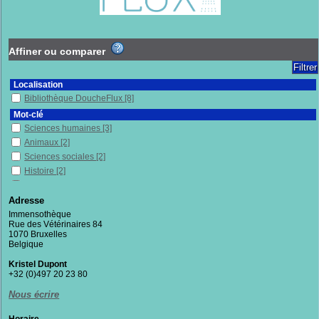
Affiner ou comparer
Localisation
Bibliothèque DoucheFlux
[8]
Mot-clé
Sciences humaines
[3]
Animaux
[2]
Sciences sociales
[2]
Histoire
[2]
Relations homme-animal
[2]
Relations humaines
[1]
Adresse
Mots
[1]
Immensothèque
Rue des Vétérinaires 84
Pauvres
[1]
1070 Bruxelles
Pauvreté
[1]
Belgique
Philosophie
[1]
Kristel Dupont
Politique publique
[1]
+32 (0)497 20 23 80
Politique sociale
[1]
Nous écrire
Protection, assistance, etc.
[1]
Racisme
[1]