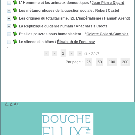
L' Hommme et les animaux domestiques
/
Jean-Pierre Digard
Les métamorphoses de la question sociale
/
Robert Castel
Les origines du totalitarisme, [2]. L'impérialisme
/
Hannah Arendt
La République du genre humain
/
Anacharsis Cloots
Et si les pauvres nous humanisaient...
/
Colette Collard-Gambiez
Le silence des bêtes
/
Élisabeth de Fontenay
1
(1 - 8 / 8)
Par page :
25
50
100
200
A-
A
A+