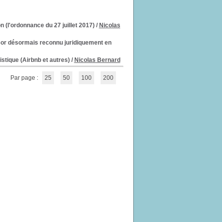
n (l'ordonnance du 27 juillet 2017)
/
Nicolas
essor désormais reconnu juridiquement en
stique (Airbnb et autres)
/
Nicolas Bernard
Par page :
25
50
100
200