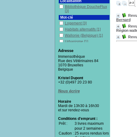
Localisation
Bibliothèque DoucheFlux
[3]
Revue
Mot-clé
Bernard
Logement
[3]
Revue
Habitats alternatifs
[1]
Région wall
Wallonie (Belgique)
[1]
Revue
Urbanisme
[1]
Résidence principale
[1]
Adresse
Propriété privée
[1]
Immensothèque
Pays de l'Union
Rue des Vétérinaires 84
européenne
[1]
1070 Bruxelles
Belgique
Immobilier
[1]
Hébergement
[1]
Kristel Dupont
Bruxelles (Belgique)
[1]
+32 (0)497 20 23 80
Habitat
[1]
Nous écrire
Fiscalité
[1]
Droit privé
[1]
Horaire
Mardi de 13h30 à 16h30
Droit civil
[1]
et sur rendez-vous
Droit au logement
[1]
Conditions d'emprunt :
Droit
[1]
Prêt :
3 livres maximum
Contrat de bail
[1]
pour 2 semaines
Colocation
[1]
Caution :
25 euros rendus lors