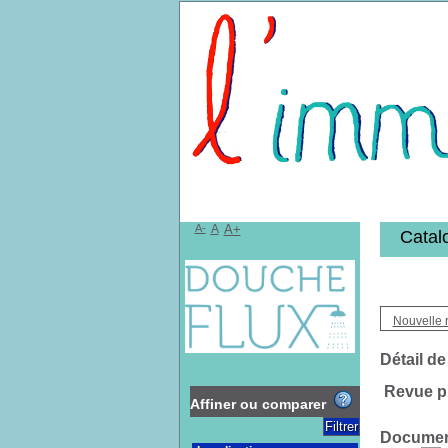
Bibliothèqu
A-
A
A+
Catal
Nouvelle 
Détail de
Revue pr
Affiner ou comparer
Document