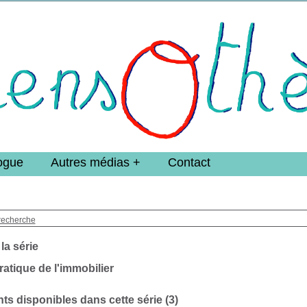
e DoucheFLUX Bibliotheek -->
ogue
Autres médias
Contact
recherche
 la série
atique de l'immobilier
s disponibles dans cette série (
3
)